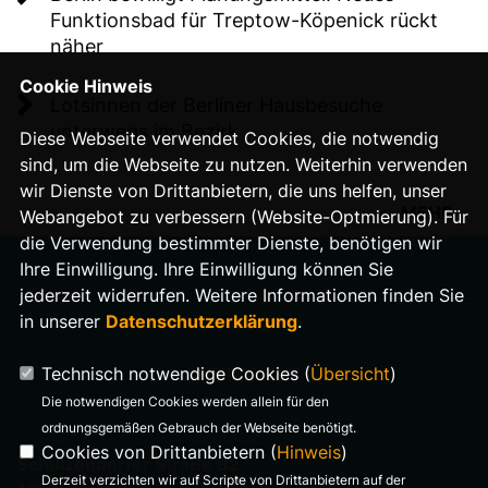
Funktionsbad für Treptow-Köpenick rückt
näher
Cookie Hinweis
Lotsinnen der Berliner Hausbesuche
unterwegs im Bezirk
Diese Webseite verwendet Cookies, die notwendig
sind, um die Webseite zu nutzen. Weiterhin verwenden
wir Dienste von Drittanbietern, die uns helfen, unser
MEHR
Webangebot zu verbessern (Website-Optmierung). Für
die Verwendung bestimmter Dienste, benötigen wir
Ihre Einwilligung. Ihre Einwilligung können Sie
jederzeit widerrufen. Weitere Informationen finden Sie
in unserer
Datenschutzerklärung
.
IMPRESSUM
Technisch notwendige Cookies (
Übersicht
)
DATENSCHUTZ
Die notwendigen Cookies werden allein für den
ordnungsgemäßen Gebrauch der Webseite benötigt.
Cookies von Drittanbietern (
Hinweis
)
Schulzendorfer Straße 82
Derzeit verzichten wir auf Scripte von Drittanbietern auf der