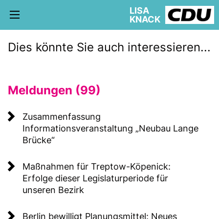
LISA
KNACK
Dies könnte Sie auch interessieren...
Meldungen (99)
5. WAHLKREIS TREPTOW-KÖPENICK
AKTUELLE KIEZ NEWS
BÜRGERBÜRO
Zusammenfassung
Informationsveranstaltung „Neubau Lange
Brücke“
Maßnahmen für Treptow-Köpenick:
schriftliche Anfragen
Erfolge dieser Legislaturperiode für
AUSSCHÜSSE
unseren Bezirk
Berlin bewilligt Planungsmittel: Neues