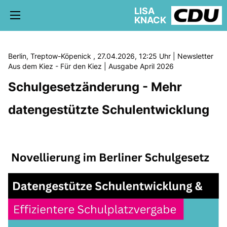
LISA
KNACK
Berlin, Treptow-Köpenick , 27.04.2026, 12:25 Uhr | Newsletter
Aus dem Kiez - Für den Kiez | Ausgabe April 2026
Schulgesetzänderung - Mehr
5. WAHLKREIS TREPTOW-KÖPENICK
AKTUELLE KIEZ NEWS
datengestützte Schulentwicklung
BÜRGERBÜRO
schriftliche Anfragen
AUSSCHÜSSE