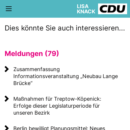
LISA
KNACK
Dies könnte Sie auch interessieren...
Meldungen (79)
5. WAHLKREIS TREPTOW-KÖPENICK
AKTUELLE KIEZ NEWS
BÜRGERBÜRO
Zusammenfassung
Informationsveranstaltung „Neubau Lange
Brücke“
Maßnahmen für Treptow-Köpenick:
schriftliche Anfragen
Erfolge dieser Legislaturperiode für
AUSSCHÜSSE
unseren Bezirk
Berlin bewilligt Planungsmittel: Neues