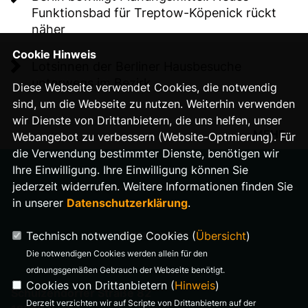
Funktionsbad für Treptow-Köpenick rückt
näher
Cookie Hinweis
Lotsinnen der Berliner Hausbesuche
unterwegs im Bezirk
Diese Webseite verwendet Cookies, die notwendig
sind, um die Webseite zu nutzen. Weiterhin verwenden
wir Dienste von Drittanbietern, die uns helfen, unser
MEHR
Webangebot zu verbessern (Website-Optmierung). Für
die Verwendung bestimmter Dienste, benötigen wir
Ihre Einwilligung. Ihre Einwilligung können Sie
jederzeit widerrufen. Weitere Informationen finden Sie
in unserer
Datenschutzerklärung
.
IMPRESSUM
Technisch notwendige Cookies (
Übersicht
)
DATENSCHUTZ
Die notwendigen Cookies werden allein für den
ordnungsgemäßen Gebrauch der Webseite benötigt.
Cookies von Drittanbietern (
Hinweis
)
Schulzendorfer Straße 82
Derzeit verzichten wir auf Scripte von Drittanbietern auf der