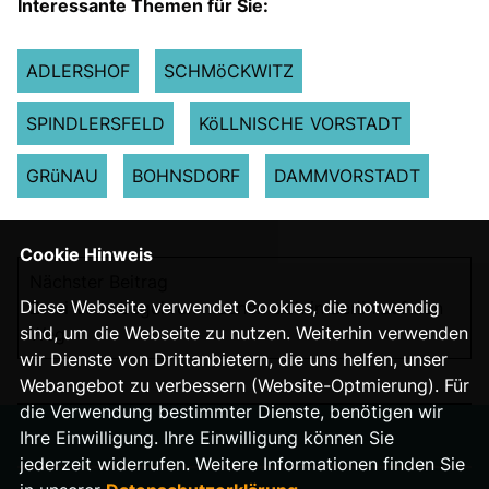
Interessante Themen für Sie:
ADLERSHOF
SCHMöCKWITZ
SPINDLERSFELD
KöLLNISCHE VORSTADT
GRüNAU
BOHNSDORF
DAMMVORSTADT
Cookie Hinweis
Nächster Beitrag
Diese Webseite verwendet Cookies, die notwendig
Zwei Volksbegehren machen sich in Berlin auf den
sind, um die Webseite zu nutzen. Weiterhin verwenden
Weg
wir Dienste von Drittanbietern, die uns helfen, unser
Webangebot zu verbessern (Website-Optmierung). Für
die Verwendung bestimmter Dienste, benötigen wir
Ihre Einwilligung. Ihre Einwilligung können Sie
jederzeit widerrufen. Weitere Informationen finden Sie