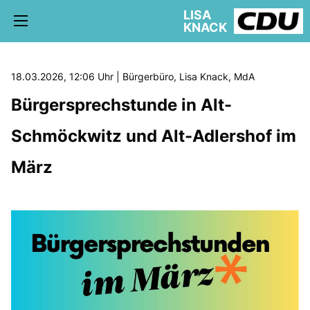
LISA
KNACK
18.03.2026, 12:06 Uhr | Bürgerbüro, Lisa Knack, MdA
Bürgersprechstunde in Alt-
5. WAHLKREIS TREPTOW-KÖPENICK
Schmöckwitz und Alt-Adlershof im
AKTUELLE KIEZ NEWS
BÜRGERBÜRO
März
schriftliche Anfragen
AUSSCHÜSSE