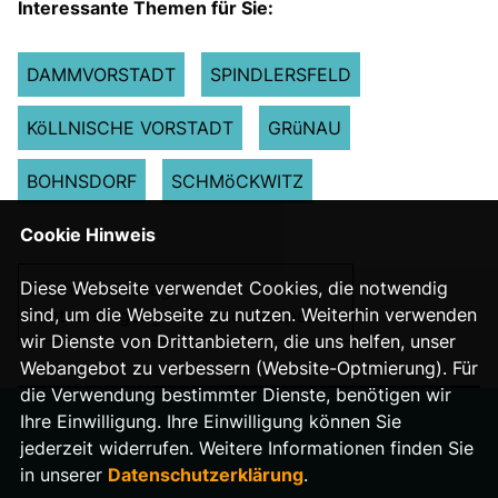
Interessante Themen für Sie:
DAMMVORSTADT
SPINDLERSFELD
KöLLNISCHE VORSTADT
GRüNAU
BOHNSDORF
SCHMöCKWITZ
Cookie Hinweis
Diese Webseite verwendet Cookies, die notwendig
Nächster Beitrag
sind, um die Webseite zu nutzen. Weiterhin verwenden
Arztversorgung in Treptow-Köpenick
wir Dienste von Drittanbietern, die uns helfen, unser
Webangebot zu verbessern (Website-Optmierung). Für
die Verwendung bestimmter Dienste, benötigen wir
Ihre Einwilligung. Ihre Einwilligung können Sie
jederzeit widerrufen. Weitere Informationen finden Sie
in unserer
Datenschutzerklärung
.
IMPRESSUM