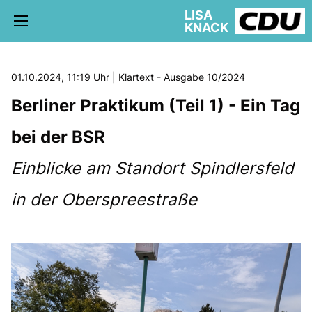
LISA
KNACK
01.10.2024, 11:19 Uhr | Klartext - Ausgabe 10/2024
Berliner Praktikum (Teil 1) - Ein Tag
5. WAHLKREIS TREPTOW-KÖPENICK
bei der BSR
AKTUELLE KIEZ NEWS
BÜRGERBÜRO
Einblicke am Standort Spindlersfeld
in der Oberspreestraße
schriftliche Anfragen
AUSSCHÜSSE