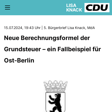
LISA
KNACK
15.07.2024, 19:43 Uhr | 5. Bürgerbrief Lisa Knack, MdA
Neue Berechnungsformel der
5. WAHLKREIS TREPTOW-KÖPENICK
Grundsteuer – ein Fallbeispiel für
AKTUELLE KIEZ NEWS
BÜRGERBÜRO
Ost-Berlin
schriftliche Anfragen
AUSSCHÜSSE