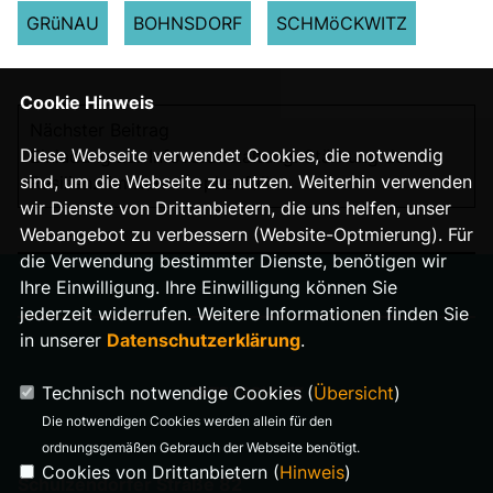
GRüNAU
BOHNSDORF
SCHMöCKWITZ
Cookie Hinweis
Nächster Beitrag
Diese Webseite verwendet Cookies, die notwendig
Einladung zur Infoveranstaltung: Stärkung der
sind, um die Webseite zu nutzen. Weiterhin verwenden
Resilienz im Katastrophenfall
wir Dienste von Drittanbietern, die uns helfen, unser
Webangebot zu verbessern (Website-Optmierung). Für
die Verwendung bestimmter Dienste, benötigen wir
Ihre Einwilligung. Ihre Einwilligung können Sie
jederzeit widerrufen. Weitere Informationen finden Sie
in unserer
Datenschutzerklärung
.
IMPRESSUM
Technisch notwendige Cookies (
Übersicht
)
DATENSCHUTZ
Die notwendigen Cookies werden allein für den
ordnungsgemäßen Gebrauch der Webseite benötigt.
Cookies von Drittanbietern (
Hinweis
)
Schulzendorfer Straße 82