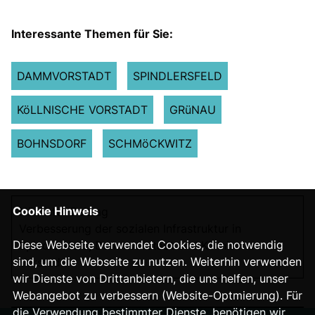
Interessante Themen für Sie:
DAMMVORSTADT
SPINDLERSFELD
KöLLNISCHE VORSTADT
GRüNAU
BOHNSDORF
SCHMöCKWITZ
Cookie Hinweis
Nächster Beitrag
Verbesserung der sozialen Infrastruktur in
Diese Webseite verwendet Cookies, die notwendig
Spindlersfeld, Dammvorstadt und Köllnische
sind, um die Webseite zu nutzen. Weiterhin verwenden
Vorstadt:
wir Dienste von Drittanbietern, die uns helfen, unser
Webangebot zu verbessern (Website-Optmierung). Für
die Verwendung bestimmter Dienste, benötigen wir