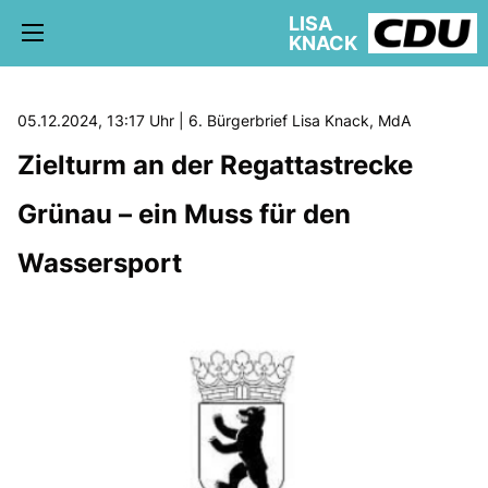
LISA
KNACK
05.12.2024, 13:17 Uhr | 6. Bürgerbrief Lisa Knack, MdA
Zielturm an der Regattastrecke
5. WAHLKREIS TREPTOW-KÖPENICK
Grünau – ein Muss für den
AKTUELLE KIEZ NEWS
BÜRGERBÜRO
Wassersport
schriftliche Anfragen
AUSSCHÜSSE