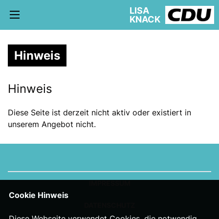
LISA
KNACK
Hinweis
Hinweis
5. WAHLKREIS TREPTOW-KÖPENICK
AKTUELLE KIEZ NEWS
Diese Seite ist derzeit nicht aktiv oder existiert in
BÜRGERBÜRO
unserem Angebot nicht.
schriftliche Anfragen
AUSSCHÜSSE
IMPRESSUM
Cookie Hinweis
DATENSCHUTZ
Diese Webseite verwendet Cookies, die notwendig